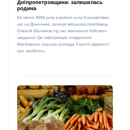
Дніпропетровщини: залишилась
родина
24 квітня 2025 року в районі села Єлизаветівка,
що на Донеччині, загинув військовослужбовець
Олексій Шаламов під час виконання бойового
завдання. Цю інформацію повідомила
Вербківська сільська громада. Короткі відомості
про загиблого…