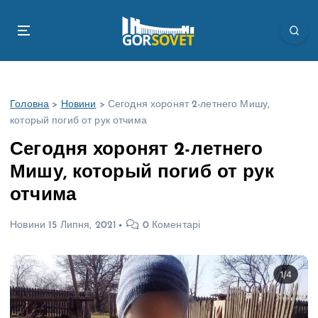
П
е
р
е
й
т
Головна
>
Новини
>
Сегодня хоронят 2-летнего Мишу,
и
который погиб от рук отчима
д
о
Сегодня хоронят 2-летнего
в
Мишу, который погиб от рук
м
і
отчима
с
т
Новини
15 Липня, 2021
0 Коментарі
у