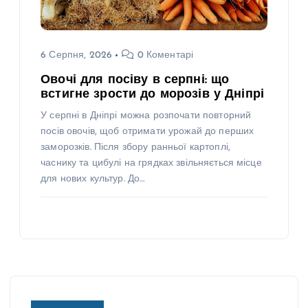
6 Серпня, 2026
0 Коментарі
Овочі для посіву в серпні: що
встигне зрости до морозів у Дніпрі
У серпні в Дніпрі можна розпочати повторний
посів овочів, щоб отримати урожай до перших
заморозків. Після збору ранньої картоплі,
часнику та цибулі на грядках звільняється місце
для нових культур. До…