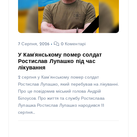
7 Серпня, 2026
0 Коментарі
У Кам’янському помер солдат
Ростислав Лупашко під час
лікування
2 серпня у Кам’янському помер солдат
Ростислав Лупашко, який перебував на лікуванні.
Про це повідомив міський голова Андрій
Білоусов. Про життя та службу Ростислава
Лупашка Ростислав Лупашко народився 11
серпня…