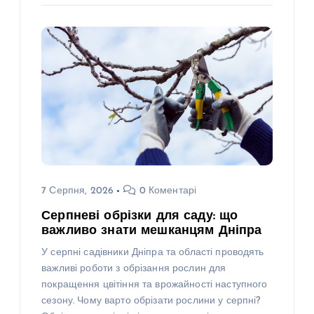
7 Серпня, 2026
0 Коментарі
Серпневі обрізки для саду: що
важливо знати мешканцям Дніпра
У серпні садівники Дніпра та області проводять
важливі роботи з обрізання рослин для
покращення цвітіння та врожайності наступного
сезону. Чому варто обрізати рослини у серпні?