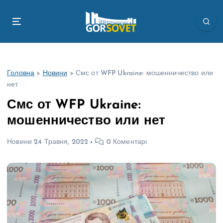
П
е
р
е
й
т
Головна
>
Новини
>
Смс от WFP Ukraine: мошенничество или
и
нет
д
о
Смс от WFP Ukraine:
в
мошенничество или нет
м
і
Новини
24 Травня, 2022
0 Коментарі
с
т
у