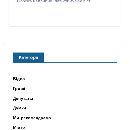
Обрізка наприкінці літа стимулює ріст…
Категорії
Відео
Гроші
Депутаты
Думки
Ми рекомендуємо
Місто