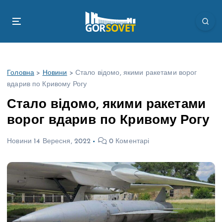
П
е
р
е
й
т
Головна
>
Новини
>
Стало відомо, якими ракетами ворог
и
вдарив по Кривому Рогу
д
о
Стало відомо, якими ракетами
в
ворог вдарив по Кривому Рогу
м
і
Новини
14 Вересня, 2022
0 Коментарі
с
т
у