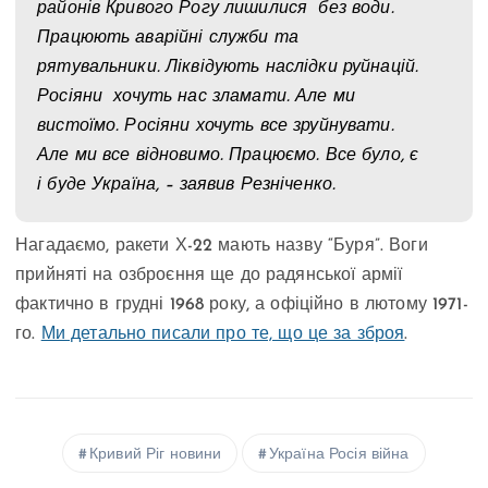
районів Кривого Рогу лишилися без води.
Працюють аварійні служби та
рятувальники. Ліквідують наслідки руйнацій.
Росіяни хочуть нас зламати. Але ми
вистоїмо. Росіяни хочуть все зруйнувати.
Але ми все відновимо. Працюємо. Все було, є
і буде Україна, – заявив Резніченко.
Нагадаємо, ракети Х-22 мають назву “Буря”. Воги
прийняті на озброєння ще до радянської армії
фактично в грудні 1968 року, а офіційно в лютому 1971-
го.
Ми детально писали про те, що це за зброя
.
Кривий Ріг новини
Україна Росія війна