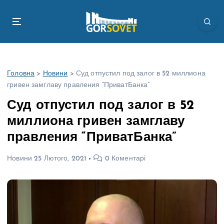
П
е
р
е
й
т
Головна
>
Новини
>
Суд отпустил под залог в 52 миллиона
и
гривен замглаву правления “ПриватБанка”
д
о
Суд отпустил под залог в 52
в
миллиона гривен замглаву
м
і
правления “ПриватБанка”
с
т
Новини
25 Лютого, 2021
0 Коментарі
у