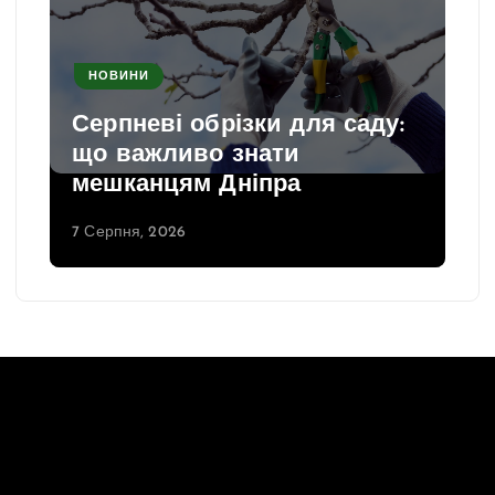
з
а
п
НОВИНИ
и
Серпневі обрізки для саду:
с
що важливо знати
і
мешканцям Дніпра
в
7 Серпня, 2026