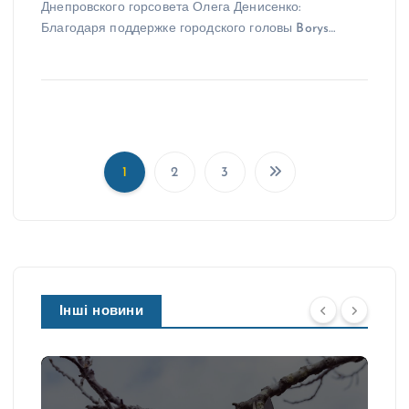
Днепровского горсовета Олега Денисенко:
Благодаря поддержке городского головы Borys…
1
2
3
П
а
г
і
н
а
Інші новини
ц
і
я