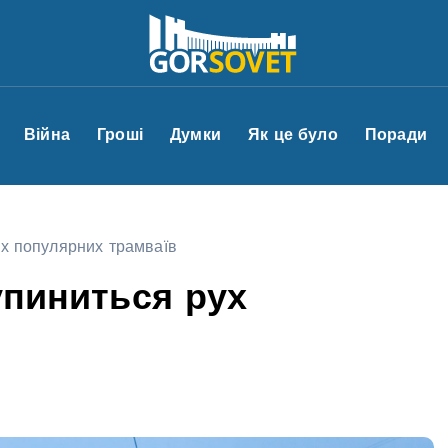
Війна
Гроші
Думки
Як це було
Поради
ух популярних трамваїв
упиниться рух