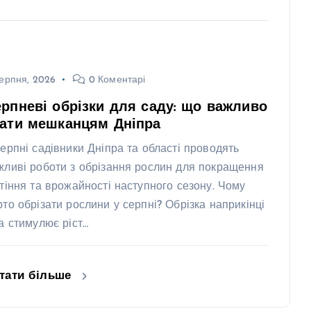
ерпня, 2026
0 Коментарі
рпневі обрізки для саду: що важливо
нати мешканцям Дніпра
серпні садівники Дніпра та області проводять
жливі роботи з обрізання рослин для покращення
ітіння та врожайності наступного сезону. Чому
рто обрізати рослини у серпні? Обрізка наприкінці
та стимулює ріст…
тати більше