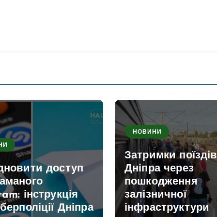
НОВИНИ
НИ
Затримки поїздів
ідновити доступ
Дніпра через
ламаного
пошкодження
ram: інструкція
залізничної
іберполіції Дніпра
інфраструктури