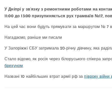
У Дніпрі у зв’язку з ремонтними роботами на конта
11:00 до 13:00 призупиняється рух трамваїв №17, п
На цей час вони будуть прямувати за маршрутом № 7 в
Нагадаємо, раніше ми писали
У Запоріжжі СБУ затримала 20-річну дівчину, яка раділ
Стало відомо, як росія через білоруського спікера запр
брехуном
Названі 10 найбільших втрат армії рф за
півроку війни 