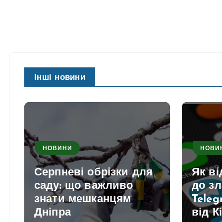
Інші новини
НОВИНИ
НОВИ
Серпневі обрізки для
Як в
саду: що важливо
до з
знати мешканцям
Teleg
Дніпра
від К