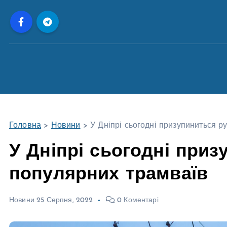
П
е
р
е
й
т
и
д
о
Головна
>
Новини
>
У Дніпрі сьогодні призупиниться р
в
м
У Дніпрі сьогодні приз
і
популярних трамваїв
с
т
у
Новини
25 Серпня, 2022
0 Коментарі