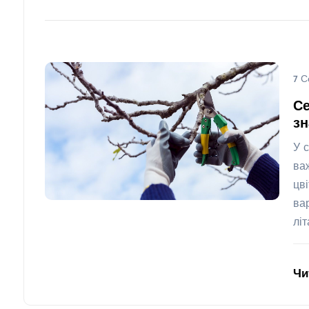
7 С
Се
з
У 
ва
цв
ва
лі
Чи