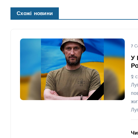
Схожі новини
7 С
У 
Ро
2 
Лу
по
жи
Лу
Чи