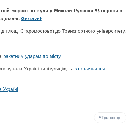
ктній мережі по вулиці Миколи Руденка 25 серпня з
овідомляє
Gorsovet
.
ід площі Старомостової до Транспортного університету.
а
ракетним ударам по місту
опонувала Україні капітуляцію, та
хто виявився
в Україні
Транспорт