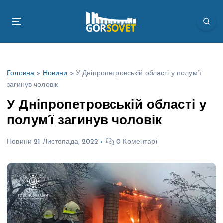
П
е
р
е
й
т
Головна
>
Новини
>
У Дніпропетровській області у полум’ї
и
загинув чоловік
д
о
У Дніпропетровській області у
в
полум’ї загинув чоловік
м
і
Новини
21 Листопада, 2022
0 Коментарі
с
т
у