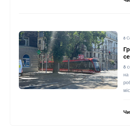
Чи
8 С
Гр
се
8 
на
ро
мі
Чи