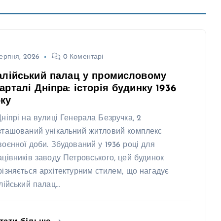
ерпня, 2026
0 Коментарі
алійський палац у промисловому
арталі Дніпра: історія будинку 1936
ку
Дніпрі на вулиці Генерала Безручка, 2
зташований унікальний житловий комплекс
воєнної доби. Збудований у 1936 році для
ацівників заводу Петровського, цей будинок
різняється архітектурним стилем, що нагадує
алійський палац…