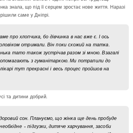
інка знала, що під її серцем зростає нове життя. Наразі
ішили саме у Дніпрі.
е про хлопчика, бо дівчинка в нас вже є. І ось
чоловіком отримали. Він поки схожий на татка.
онька тато також зустрічав разом зі мною. Взагалі
 допомагають з гуманітаркою. Ми потрапили до
 лікарі тут прекрасні і весь процес пройшов на
сі та дитини добрий.
доровий сон. Плануємо, що жінка ще день пробуде
 необхідне – підгузки, дитяче харчування, засоби