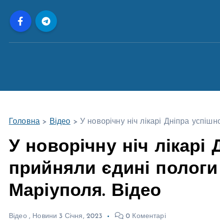
П
е
р
е
й
т
и
д
о
Головна
>
Відео
>
У новорічну ніч лікарі Дніпра успіш
в
м
У новорічну ніч лікарі
і
прийняли єдині пологи 
с
т
Маріуполя. Відео
у
Відео
,
Новини
3 Січня, 2023
0 Коментарі