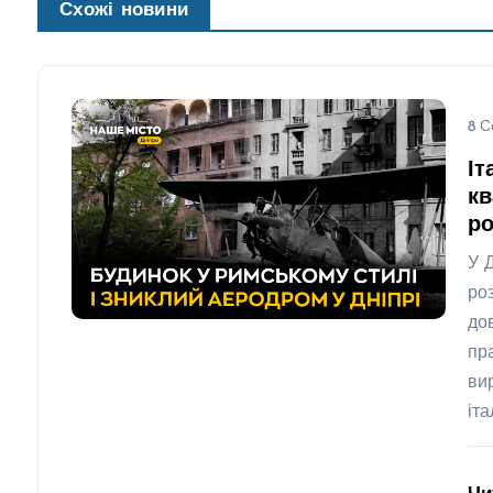
Схожі новини
8 С
Іт
кв
ро
У 
ро
до
пр
ви
іт