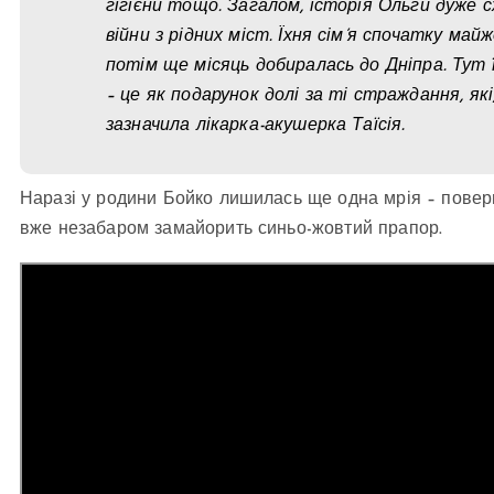
гігієни тощо. Загалом, історія Ольги дуже сх
війни з рідних міст. Їхня сім’я спочатку май
потім ще місяць добиралась до Дніпра. Тут 
– це як подарунок долі за ті страждання, як
зазначила лікарка-акушерка Таїсія.
Наразі у родини Бойко лишилась ще одна мрія – поверну
вже незабаром замайорить синьо-жовтий прапор.