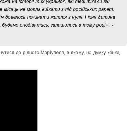
ожа на історії тих українок, які теж тікали від
же місяць не могла виїхати з-під російських ракет,
їм довелось починати життя з нуля. І їхня дитина
і, будемо сподіватись, залишились в тому році», –
тися до рідного Маріуполя, в якому, на думку жінки,