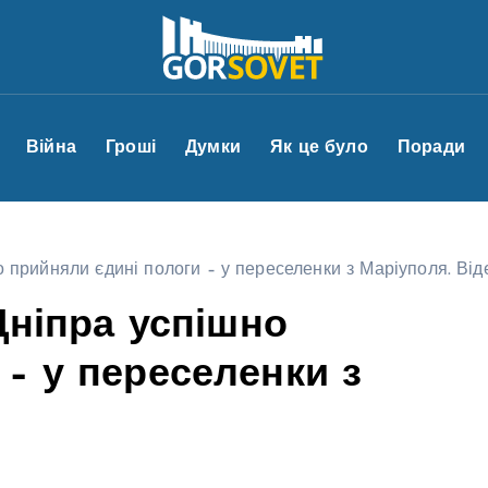
Війна
Гроші
Думки
Як це було
Поради
но прийняли єдині пологи – у переселенки з Маріуполя. Від
 Дніпра успішно
– у переселенки з