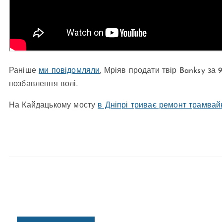
Раніше
ми повідомляли
, Мріяв продати твір Banksy за 
позбавлення волі.
На Кайдацькому мосту
в Дніпрі триває ремонт трамвай