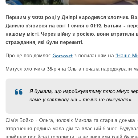
Першим у 2023 році у Дніпрі народився хлопчик. Вага
Данило з’явився на світ 1 січня о 01:12. Батьки – п
нашому місті. Через війну з росією, вони втратили 
страждання, які були пережиті.
Про це повідомляє
Gorsovet
з посиланням на
“Наше Мі
Матуся хлопчика 38-річна Ольга почала народжувати ма
Я думала, що народжуватиму плюс-мінус чер
саме у святкову ніч – точно не очікувала».
Сім’я Бойко – Ольга, чоловік Микола та старша донька
вторгнення родина мала дім та власний бізнес. Будували
прийшли російські терористи та не знищили їхній будин