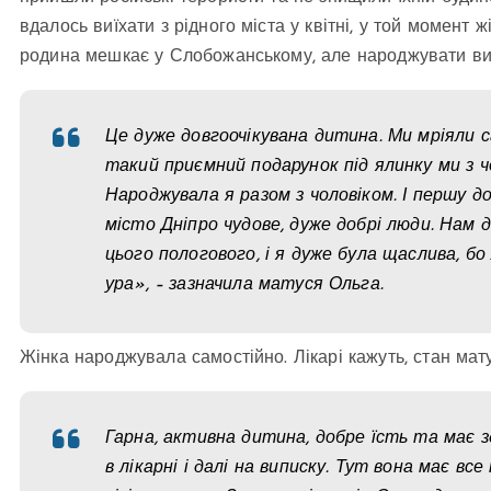
вдалось виїхати з рідного міста у квітні, у той момент ж
родина мешкає у Слобожанському, але народжувати вир
Це дуже довгоочікувана дитина. Ми мріяли сам
такий приємний подарунок під ялинку ми з 
Народжувала я разом з чоловіком. І першу д
місто Дніпро чудове, дуже добрі люди. Нам
цього пологового, і я дуже була щаслива, бо
ура», – зазначила матуся Ольга.
Жінка народжувала самостійно. Лікарі кажуть, стан мату
Гарна, активна дитина, добре їсть та має з
в лікарні і далі на виписку. Тут вона має все