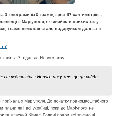
 3 кілограми 640 грамів, зріст 57 сантиметрів –
ереселенці з Маріуполя, які знайшли прихисток у
все, і саме немовля стало подарунком долі за ті
сто”
.
люка за 7 годин до Нового року:
ез тиждень після Нового року, але що це вийде
 – приїхала з Маріуполя. До початку повномасштабного
 плани як і всі українці, поки до Маріуполя не
ок та власний бізнес. Родині попри всі труднощі