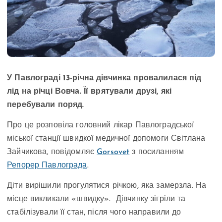
У Павлограді 13-річна дівчинка провалилася під
лід на річці Вовча. Її врятували друзі, які
перебували поряд.
Про це розповіла головний лікар Павлоградської
міської станції швидкої медичної допомоги Світлана
Зайчикова, повідомляє
Gorsovet
з посиланням
Репорер Павлограда
.
Діти вирішили прогулятися річкою, яка замерзла. На
місце викликали «швидку». Дівчинку зігріли та
стабілізували її стан, після чого направили до