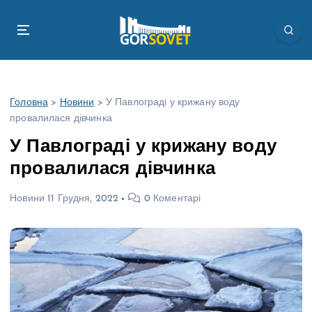
П
е
р
е
й
т
Головна
>
Новини
>
У Павлограді у крижану воду
и
провалилася дівчинка
д
о
У Павлограді у крижану воду
в
провалилася дівчинка
м
і
Новини
11 Грудня, 2022
0 Коментарі
с
т
у