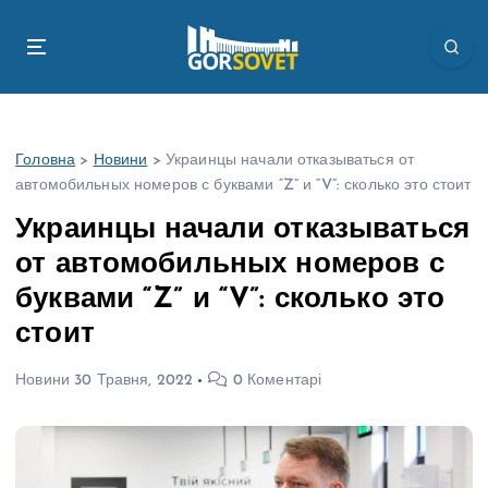
П
е
р
е
й
т
Головна
>
Новини
>
Украинцы начали отказываться от
и
автомобильных номеров с буквами “Z” и “V”: сколько это стоит
д
о
Украинцы начали отказываться
в
от автомобильных номеров с
м
і
буквами “Z” и “V”: сколько это
с
стоит
т
у
Новини
30 Травня, 2022
0 Коментарі