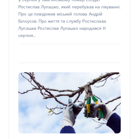
2 серпня у Кам’янському помер солдат
Ростислав Лупашко, який перебував на лікуванні.
Про це повідомив міський голова Андрій
Білоусов. Про життя та службу Ростислава
Лупашка Ростислав Лупашко народився 11
серпня…