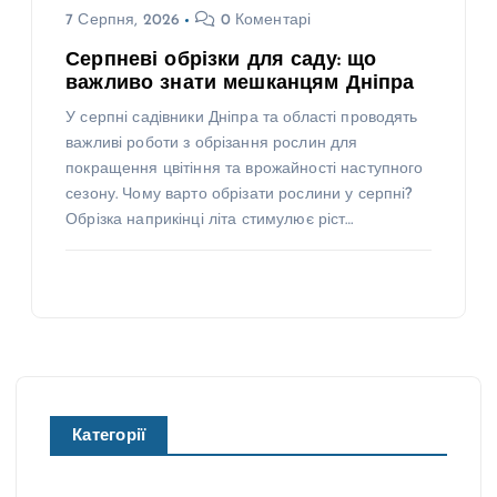
7 Серпня, 2026
0 Коментарі
Серпневі обрізки для саду: що
важливо знати мешканцям Дніпра
У серпні садівники Дніпра та області проводять
важливі роботи з обрізання рослин для
покращення цвітіння та врожайності наступного
сезону. Чому варто обрізати рослини у серпні?
Обрізка наприкінці літа стимулює ріст…
Категорії