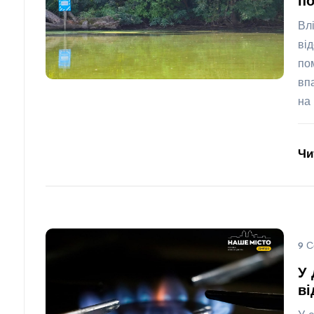
по
Вл
ві
по
вп
на
Чи
9 С
У 
ві