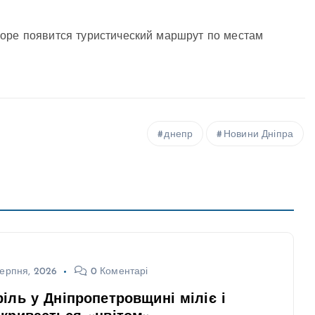
коре появится туристический маршрут по местам
днепр
Новини Дніпра
ерпня, 2026
0 Коментарі
іль у Дніпропетровщині міліє і