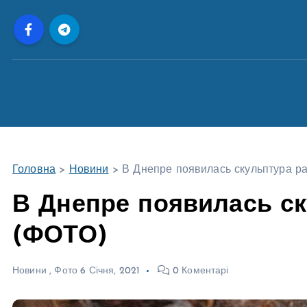
П
е
р
е
й
т
и
д
о
Головна
>
Новини
>
В Днепре появилась скульптура р
в
м
В Днепре появилась с
і
(ФОТО)
с
т
у
Новини
,
Фото
6 Січня, 2021
0 Коментарі