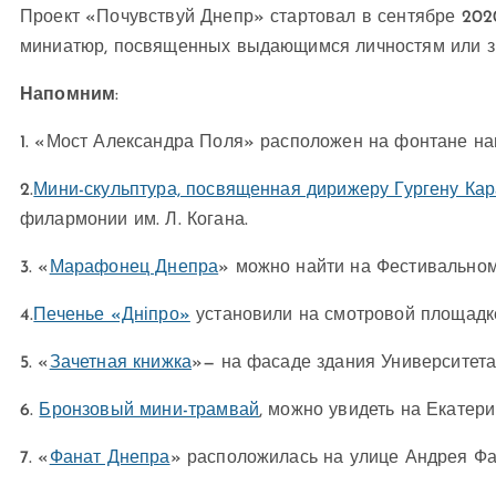
Проект «Почувствуй Днепр» стартовал в сентябре 2020
миниатюр, посвященных выдающимся личностям или 
Напомним
:
1. «Мост Александра Поля» расположен на фонтане нап
2.
Мини-скульптура, посвященная дирижеру Гургену Кар
филармонии им. Л. Когана.
3. «
Марафонец Днепра
» можно найти на Фестивальном
4.
Печенье «Дніпро»
установили на смотровой площадке
5. «
Зачетная книжка
»— на фасаде здания Университета
6.
Бронзовый мини-трамвай
, можно увидеть на Екатер
7. «
Фанат Днепра
» расположилась на улице Андрея Фа