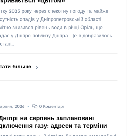
кривається «цвітом»
ітку 2023 року через спекотну погоду та майже
дсутність опадів у Дніпропетровській області
мітно знизився рівень води в річці Оріль, що
адає у Дніпро поблизу Дніпра. Це відобразилось
 стані…
тати більше
ерпня, 2026
0 Коментарі
Дніпрі на серпень заплановані
дключення газу: адреси та терміни