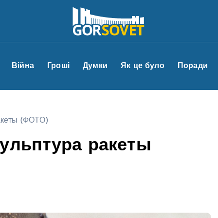
Війна
Гроші
Думки
Як це було
Поради
акеты (ФОТО)
кульптура ракеты