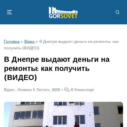
П
е
р
е
й
т
Головна
>
Відео
>
В Днепре выдают деньги на ремонты: как
и
получить (ВИДЕО)
д
о
В Днепре выдают деньги на
в
ремонты: как получить
м
і
(ВИДЕО)
с
т
Відео
,
Новини
5 Лютого, 2021
0 Коментарі
у