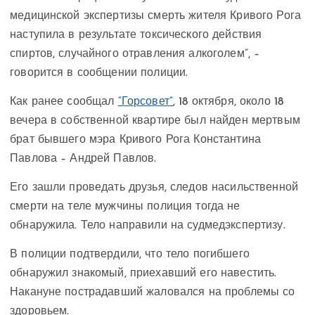
медицинской экспертизы смерть жителя Кривого Рога
наступила в результате токсического действия
спиртов, случайного отравления алкоголем”, –
говорится в сообщении полиции.
Как ранее сообщал
“Горсовет”
, 18 октября, около 18
вечера в собственной квартире был найден мертвым
брат бывшего мэра Кривого Рога Константина
Павлова – Андрей Павлов.
Его зашли проведать друзья, следов насильственной
смерти на теле мужчины полиция тогда не
обнаружила. Тело направили на судмедэкспертизу.
В полиции подтвердили, что тело погибшего
обнаружил знакомый, приехавший его навестить.
Накануне пострадавший жаловался на проблемы со
здоровьем.