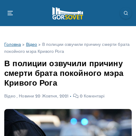
П
е
р
е
й
т
Головна
>
Відео
>
В полиции озвучили причину смерти брата
и
покойного мэра Кривого Рога
д
о
В полиции озвучили причину
в
смерти брата покойного мэра
м
і
Кривого Рога
с
т
Відео
,
Новини
20 Жовтня, 2021
0 Коментарі
у