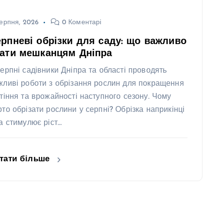
ерпня, 2026
0 Коментарі
рпневі обрізки для саду: що важливо
нати мешканцям Дніпра
серпні садівники Дніпра та області проводять
жливі роботи з обрізання рослин для покращення
ітіння та врожайності наступного сезону. Чому
рто обрізати рослини у серпні? Обрізка наприкінці
та стимулює ріст…
тати більше