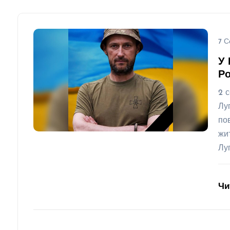
7 С
У 
Ро
2 
Лу
по
жи
Лу
Чи