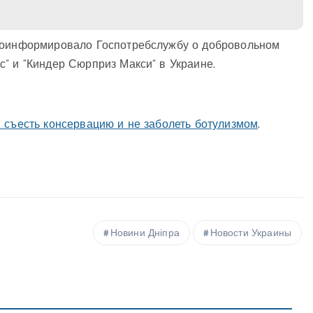
проинформировало Госпотребслужбу о добровольном
” и “Киндер Сюрприз Макси” в Украине.
ы съесть консервацию и не заболеть ботулизмом
.
Новини Дніпра
Новости Украины