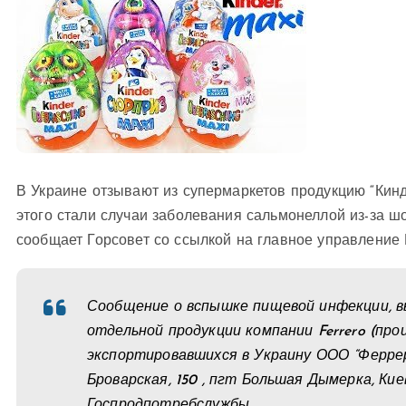
В Украине отзывают из супермаркетов продукцию “Кин
этого стали случаи заболевания сальмонеллой из-за ш
сообщает Горсовет со ссылкой на главное управление
Сообщение о вспышке пищевой инфекции, выз
отдельной продукции компании Ferrero (произв
экспортировавшихся в Украину ООО “Ферреро
Броварская, 150 , пгт Большая Дымерка, Кие
Госпродпотребслужбы.