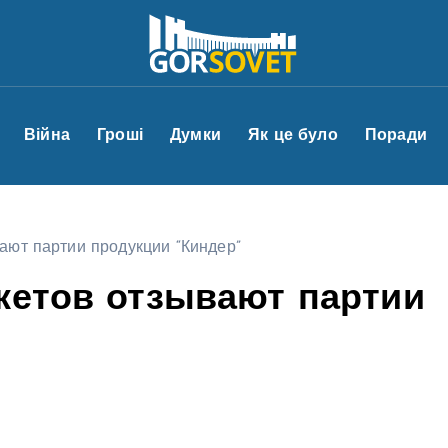
Війна
Гроші
Думки
Як це було
Поради
ают партии продукции “Киндер”
кетов отзывают партии