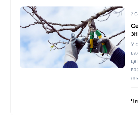
7 С
Се
з
У 
ва
цв
ва
лі
Чи