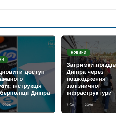
НОВИНИ
НИ
Затримки поїздів
ідновити доступ
Дніпра через
ламаного
пошкодження
ram: інструкція
залізничної
іберполіції Дніпра
інфраструктури
, 2026
7 Серпня, 2026