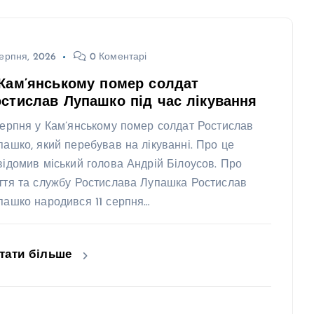
ерпня, 2026
0 Коментарі
Кам’янському помер солдат
стислав Лупашко під час лікування
серпня у Кам’янському помер солдат Ростислав
пашко, який перебував на лікуванні. Про це
відомив міський голова Андрій Білоусов. Про
ття та службу Ростислава Лупашка Ростислав
пашко народився 11 серпня…
тати більше