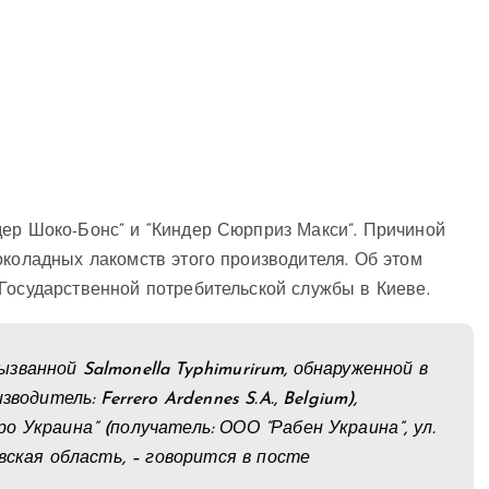
дер Шоко-Бонс” и “Киндер Сюрприз Макси”. Причиной
околадных лакомств этого производителя. Об этом
 Государственной потребительской службы в Киеве.
ванной Salmonella Typhimurirum, обнаруженной в
одитель: Ferrero Ardennes S.A., Belgium),
 Украина” (получатель: ООО “Рабен Украина”, ул.
вская область, – говорится в посте