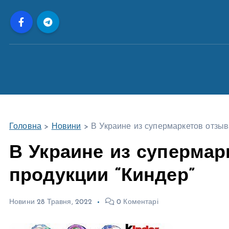
П
е
р
е
й
т
и
д
о
Головна
>
Новини
>
В Украине из супермаркетов отзыв
в
м
В Украине из супермар
і
продукции “Киндер”
с
т
у
Новини
28 Травня, 2022
0 Коментарі