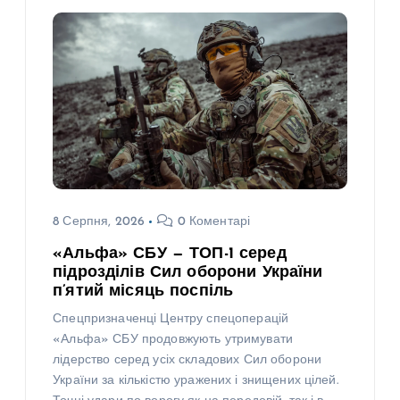
8 Серпня, 2026
0 Коментарі
«Альфа» СБУ — ТОП-1 серед
підрозділів Сил оборони України
п’ятий місяць поспіль
Спецпризначенці Центру спецоперацій
«Альфа» СБУ продовжують утримувати
лідерство серед усіх складових Сил оборони
України за кількістю уражених і знищених цілей.