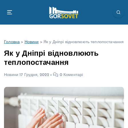
П
е
р
е
й
т
Головна
>
Новини
>
Як у Дніпрі відновлюють теплопостачання
и
д
Як у Дніпрі відновлюють
о
теплопостачання
в
м
Новини
17 Грудня, 2022
0 Коментарі
і
с
т
у