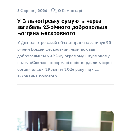
8 Серпня, 2026
0 Коментарі
У Вільногірську сумують через
загибель 23-річного добровольця
Богдана Бескровного
У Дніпропетровській області трагічно загинув 23-
річний Богдан Бескровний, який воював
добровольцем у 425-му окремому штурмовому
полку «Скеля». Інформацію підтвердили місцеві
органи влади. 29 липня 2026 року під час
виконання бойового…