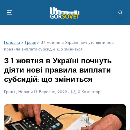
П
е
р
е
й
т
Головна
>
Гроші
>
З 1 жовтня в Україні почнуть діяти нові
и
правила виплати субсидій: що зміниться
д
о
З 1 жовтня в Україні почнуть
в
діяти нові правила виплати
м
і
субсидій: що зміниться
с
т
Гроші
,
Новини
17 Вересня, 2022
0 Коментарі
у