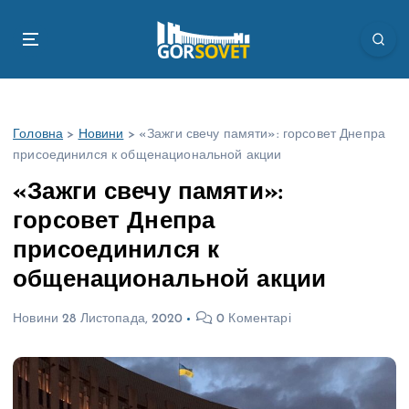
П
е
р
е
й
т
Головна
>
Новини
>
«Зажги свечу памяти»: горсовет Днепра
и
присоединился к общенациональной акции
д
о
«Зажги свечу памяти»:
в
горсовет Днепра
м
і
присоединился к
с
общенациональной акции
т
у
Новини
28 Листопада, 2020
0 Коментарі