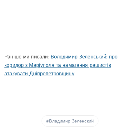
Раніше ми писали:
Володимир Зеленський: про
коридор з Маріуполя та намагання рашистів
атакувати Дніпропетровщину
Владимир Зеленский