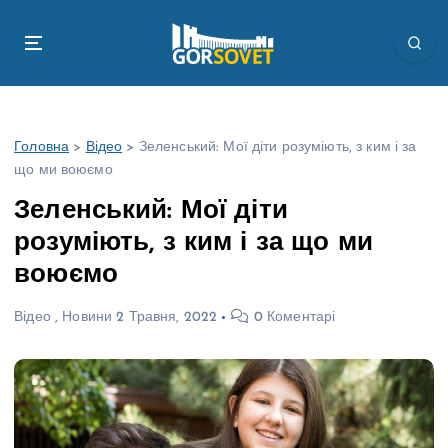
П
е
р
е
й
т
Головна
>
Відео
>
Зеленський: Мої діти розуміють, з ким і за
и
що ми воюємо
д
о
Зеленський: Мої діти
в
розуміють, з ким і за що ми
м
і
воюємо
с
т
Відео
,
Новини
2 Травня, 2022
0 Коментарі
у