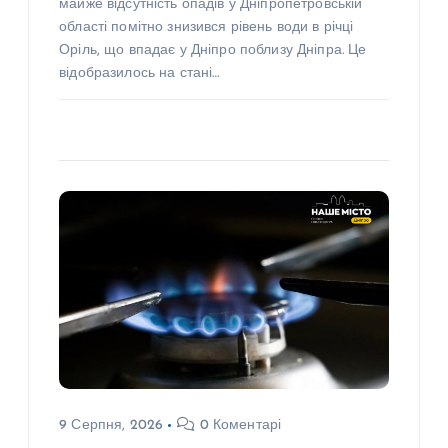
майже відсутність опадів у Дніпропетровській
області помітно знизився рівень води в річці
Оріль, що впадає у Дніпро поблизу Дніпра. Це
відобразилось на стані…
9 Серпня, 2026
0 Коментарі