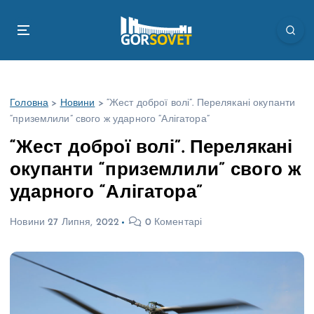
П
е
р
е
й
т
Головна
>
Новини
>
“Жест доброї волі”. Перелякані окупанти
и
“приземлили” свого ж ударного “Алігатора”
д
о
“Жест доброї волі”. Перелякані
в
окупанти “приземлили” свого ж
м
і
ударного “Алігатора”
с
т
Новини
27 Липня, 2022
0 Коментарі
у