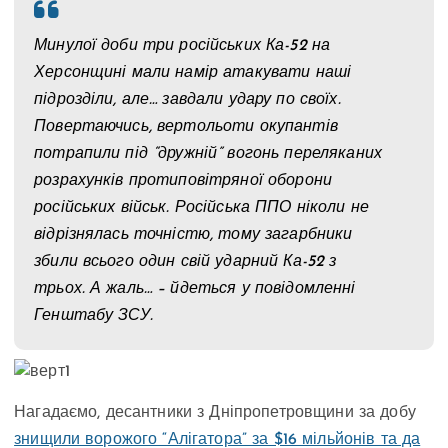
Минулої доби три російських Ка-52 на
Херсонщині мали намір атакувати наші
підрозділи, але… завдали удару по своїх.
Повертаючись, вертольоти окупантів
потрапили під “дружній” вогонь переляканих
розрахунків протиповітряної оборони
російських військ. Російська ППО ніколи не
відрізнялась точністю, тому загарбники
збили всього один свій ударний Ка-52 з
трьох. А жаль… – йдеться у повідомленні
Генштабу ЗСУ.
Нагадаємо, десантники з Дніпропетровщини за добу
знищили ворожого “Алігатора” за $16 мільйонів та да