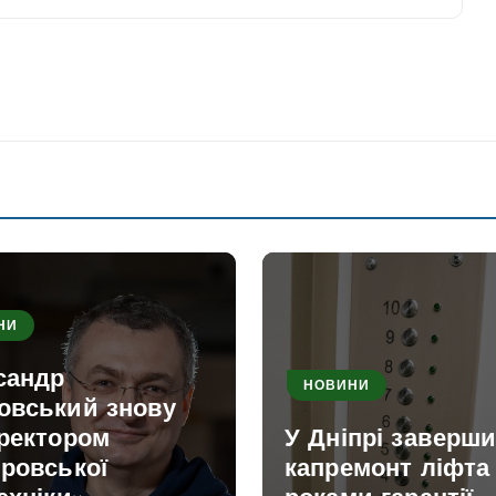
НИ
сандр
НОВИНИ
овський знову
 ректором
У Дніпрі заверш
ровської
капремонт ліфта 