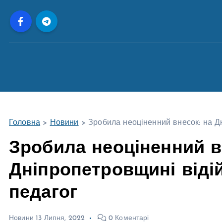
П
е
р
е
й
т
и
д
о
Головна
>
Новини
>
Зробила неоціненний внесок: на Дн
в
м
Зробила неоціненний в
і
Дніпропетровщині віді
с
т
педагог
у
Новини
13 Липня, 2022
0 Коментарі