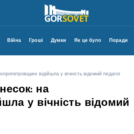
Війна
Гроші
Думки
Як це було
Поради
іпропетровщині відійшла у вічність відомий педагог
несок: на
йшла у вічність відомий