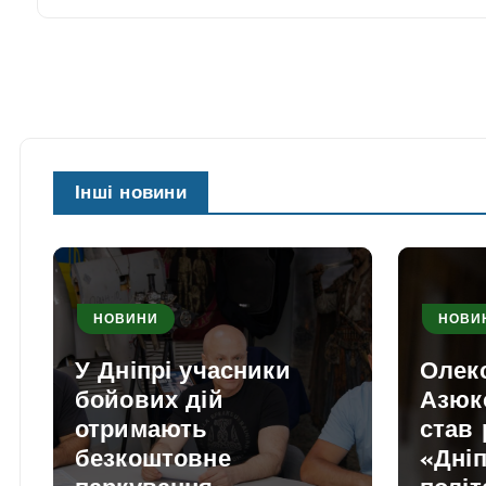
Інші новини
НОВИНИ
НОВИ
У Дніпрі учасники
Олек
бойових дій
Азюк
отримають
став
безкоштовне
«Дніп