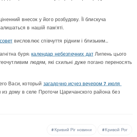
ненний внесок у його розбудову. Її блискуча
залишаться в нашій пам’яті.
совет
висловлює співчуття рідним і близьким…
агнітна буря:
календар небезпечних дат
Липень цього
етеочутливим людям, які схильні дуже погано переносять
его Васи, который
загадочно исчез вечером 7 июля
 из дому в селе Проточи Царичанского района без
Кривий Ріг новини
Кривой Рог