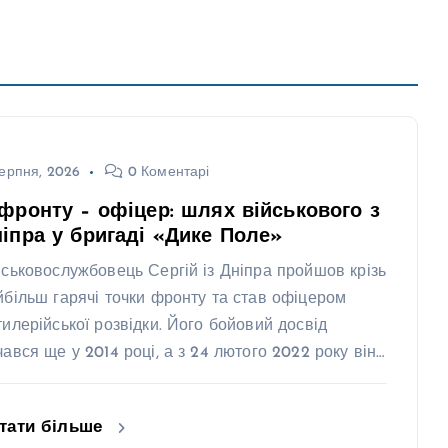
ерпня, 2026
0 Коментарі
фронту – офіцер: шлях військового з
іпра у бригаді «Дике Поле»
йськовослужбовець Сергій із Дніпра пройшов крізь
йбільш гарячі точки фронту та став офіцером
тилерійської розвідки. Його бойовий досвід
чався ще у 2014 році, а з 24 лютого 2022 року він…
тати більше