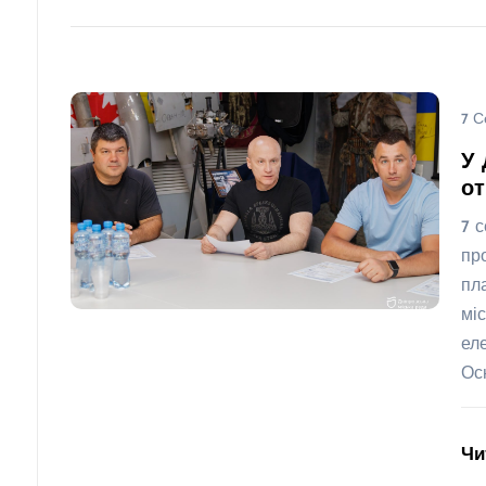
7 С
У 
о
7 
пр
пл
мі
ел
Ос
Чи