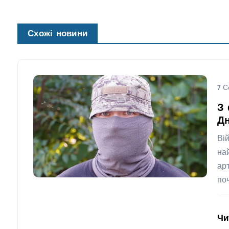
Схожі новини
7 С
З 
Дн
Ві
на
ар
по
Чи