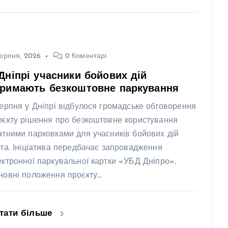
ерпня, 2026
0 Коментарі
Дніпрі учасники бойових дій
тримають безкоштовне паркування
серпня у Дніпрі відбулося громадське обговорення
оєкту рішення про безкоштовне користування
атними парковками для учасників бойових дій
ста. Ініціатива передбачає запровадження
ектронної паркувальної картки «УБД Дніпро».
новні положення проєкту…
тати більше