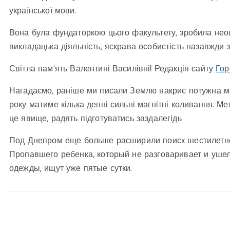
української мови.
Вона була фундаторкою цього факультету, зробила неоці
викладацька діяльність, яскрава особистість назавжди 
Світла пам‘ять Валентині Василівні! Редакція сайту
Гор
Нагадаємо, раніше ми писали Землю накриє потужна м
року матиме кілька денні сильні магнітні коливання. М
це явище, радять підготуватись заздалегідь
Под Днепром еще больше расширили поиск шестилетн
Пропавшего ребенка, который не разговаривает и ушел
одежды, ищут уже пятые сутки.