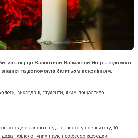
 битись серце Валентини Василівни Явір – відомого
ала знання та допомогла багатьом поколінням,
олеги, викладачі, студенти, яким пощастило
різького державного педагогічного університету, 10
андидат філологічних наук, професор кафедри