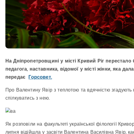
На Дніпропетровщині у місті Кривий Ріг перестало
педагога, наставника, відомої у місті жінки, яка д
передає
Горсовет.
Про Валентину Явір з теплотою та вдячністю згадують к
спілкуватись з нею.
Як розповіли на факультеті української філології Криво
липня відійшла у засвіти Валентина Василівна Явір, к