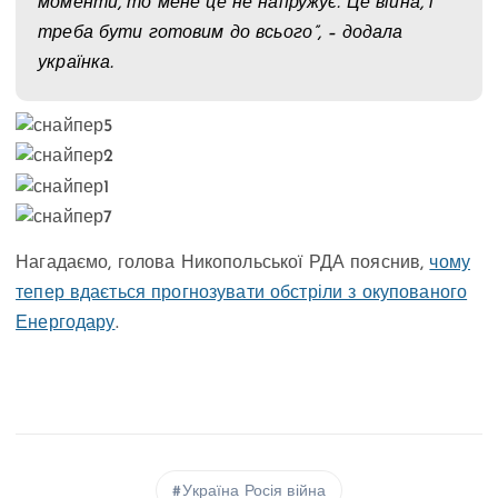
моменти, то мене це не напружує. Це війна, і
треба бути готовим до всього”, – додала
українка.
Нагадаємо, голова Никопольської РДА пояснив,
чому
тепер вдається прогнозувати обстріли з окупованого
Енергодару
.
Україна Росія війна