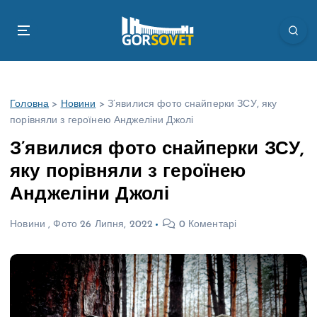
П
е
р
е
й
т
Головна
>
Новини
>
З’явилися фото снайперки ЗСУ, яку
и
порівняли з героїнею Анджеліни Джолі
д
о
З’явилися фото снайперки ЗСУ,
в
яку порівняли з героїнею
м
і
Анджеліни Джолі
с
т
Новини
,
Фото
26 Липня, 2022
0 Коментарі
у