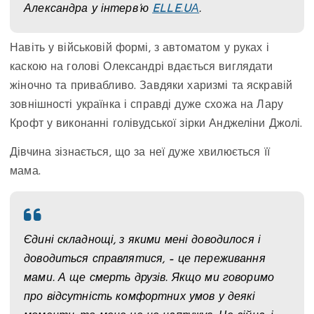
Александра у інтерв’ю
ELLE.UА
.
Навіть у військовій формі, з автоматом у руках і
каскою на голові Олександрі вдається виглядати
жіночно та привабливо. Завдяки харизмі та яскравій
зовнішності українка і справді дуже схожа на Лару
Крофт у виконанні голівудської зірки Анджеліни Джолі.
Дівчина зізнається, що за неї дуже хвилюється її
мама.
Єдині складнощі, з якими мені доводилося і
доводиться справлятися, – це переживання
мами. А ще смерть друзів. Якщо ми говоримо
про відсутність комфортних умов у деякі