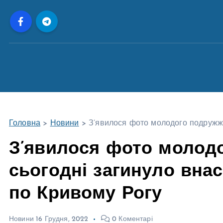
П
е
р
е
й
т
и
д
о
Головна
>
Новини
>
З’явилося фото молодого подружжя
в
м
З’явилося фото молодо
і
сьогодні загинуло внас
с
т
по Кривому Рогу
у
Новини
16 Грудня, 2022
0 Коментарі