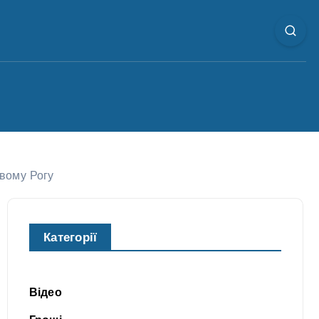
ивому Рогу
Категорії
Відео