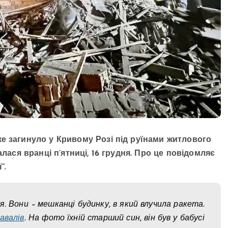
е загинуло у Кривому Розі під руїнами житлового
талася вранці п’ятниці, 16 грудня. Про це повідомляє
”.
. Вони – мешканці будинку, в який влучила ракета.
авалів
. На фото їхній старший син, він був у бабусі