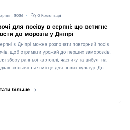
ерпня, 2026
0 Коментарі
очі для посіву в серпні: що встигне
ости до морозів у Дніпрі
серпні в Дніпрі можна розпочати повторний посів
очів, щоб отримати урожай до перших заморозків.
сля збору ранньої картоплі, часнику та цибулі на
ядках звільняється місце для нових культур. До…
тати більше