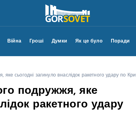
Війна
Гроші
Думки
Як це було
Поради
, яке сьогодні загинуло внаслідок ракетного удару по Кр
го подружжя, яке
лідок ракетного удару