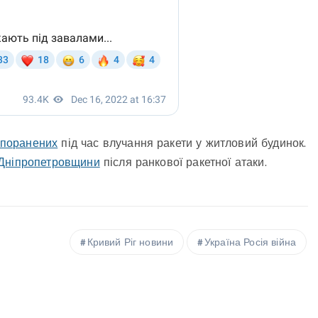
а поранених
під час влучання ракети у житловий будинок.
 Дніпропетровщини
після ранкової ракетної атаки.
Кривий Ріг новини
Україна Росія війна