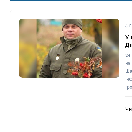
6 С
У 
Д
24
на
Ша
ін
гр
Чи