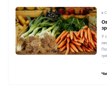
6 С
Ов
зр
У 
ов
Пі
гр
Чи