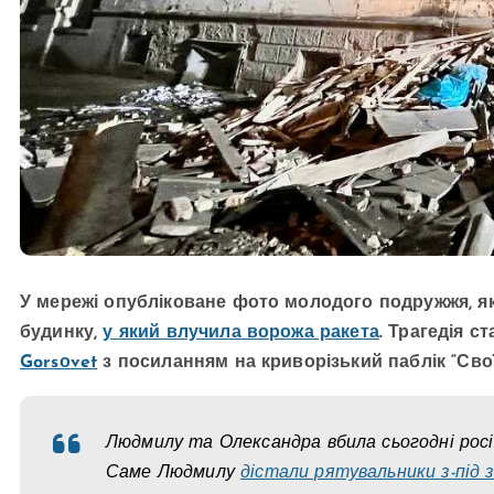
У мережі опубліковане фото молодого подружжя, як
будинку,
у який влучила ворожа ракета
. Трагедія с
Gorsоvet
з посиланням на криворізький паблік “Свої
Людмилу та Олександра вбила сьогодні росія
Саме Людмилу
дістали рятувальники з-під з