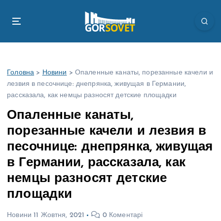
П
е
р
е
й
т
Головна
>
Новини
>
Опаленные канаты, порезанные качели и
и
лезвия в песочнице: днепрянка, живущая в Германии,
д
рассказала, как немцы разносят детские площадки
о
в
Опаленные канаты,
м
порезанные качели и лезвия в
і
с
песочнице: днепрянка, живущая
т
в Германии, рассказала, как
у
немцы разносят детские
площадки
Новини
11 Жовтня, 2021
0 Коментарі