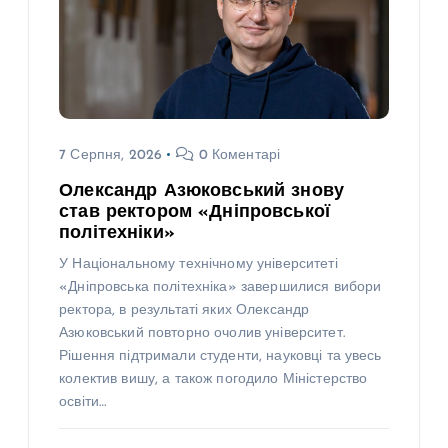
7 Серпня, 2026
0 Коментарі
Олександр Азюковський знову
став ректором «Дніпровської
політехніки»
У Національному технічному університеті
«Дніпровська політехніка» завершилися вибори
ректора, в результаті яких Олександр
Азюковський повторно очолив університет.
Рішення підтримали студенти, науковці та увесь
колектив вишу, а також погодило Міністерство
освіти…