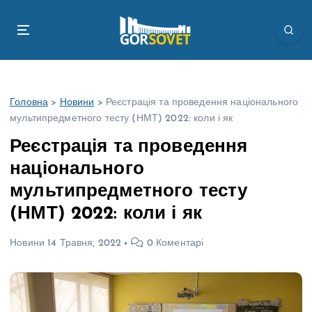
П
е
р
е
й
т
Головна
>
Новини
>
Реєстрація та проведення національного
и
мультипредметного тесту (НМТ) 2022: коли і як
д
о
Реєстрація та проведення
в
національного
м
і
мультипредметного тесту
с
(НМТ) 2022: коли і як
т
у
Новини
14 Травня, 2022
0 Коментарі